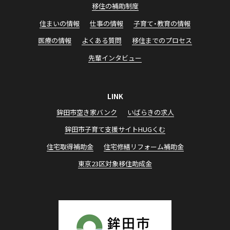
移住の補助制度
住まいの情報
仕事の情報
子育て・教育の情報
医療の情報
よくある質問
移住までのプロセス
先輩インタビュー
LINK
鉾田市空き家バンク
いばらきの求⼈
鉾⽥市⼦育て⽀援サイトHUGくむ
住宅取得補助⾦
住宅修繕リフォーム補助⾦
東京23区対象移住助成⾦