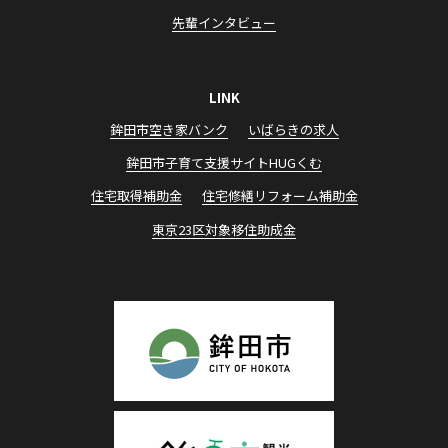
先輩インタビュー
LINK
鉾田市空き家バンク
いばらきの求⼈
鉾⽥市⼦育て⽀援サイトHUGくむ
住宅取得補助⾦
住宅修繕リフォーム補助⾦
東京23区対象移住助成⾦