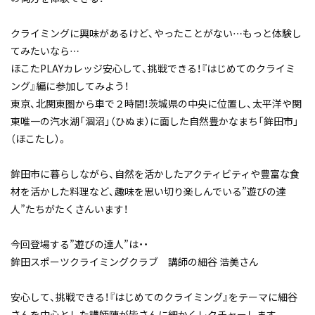
クライミングに興味があるけど、やったことがない…もっと体験し
てみたいなら…
ほこたPLAYカレッジ安心して、挑戦できる！『はじめてのクライミ
ング』編に参加してみよう！
東京、北関東圏から車で２時間！茨城県の中央に位置し、太平洋や関
東唯一の汽水湖「涸沼」（ひぬま）に面した自然豊かなまち「鉾田市」
（ほこたし）。
鉾田市に暮らしながら、自然を活かしたアクティビティや豊富な食
材を活かした料理など、趣味を思い切り楽しんでいる”遊びの達
人”たちがたくさんいます！
今回登場する”遊びの達人”は・・
鉾田スポーツクライミングクラブ 講師の細谷 浩美さん
安心して、挑戦できる！『はじめてのクライミング』をテーマに細谷
さんを中心とした講師陣が皆さんに細かくレクチャーします。