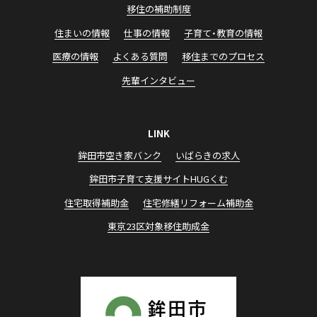
移住の補助制度
住まいの情報
仕事の情報
子育て・教育の情報
医療の情報
よくある質問
移住までのプロセス
先輩インタビュー
LINK
鉾田市空き家バンク
いばらきの求⼈
鉾⽥市⼦育て⽀援サイトHUGくむ
住宅取得補助⾦
住宅修繕リフォーム補助⾦
東京23区対象移住助成⾦