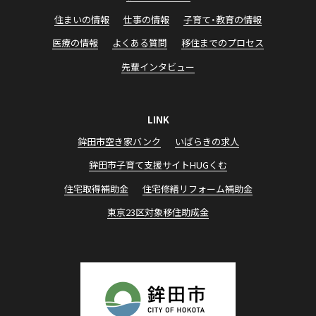
住まいの情報
仕事の情報
子育て・教育の情報
医療の情報
よくある質問
移住までのプロセス
先輩インタビュー
LINK
鉾田市空き家バンク
いばらきの求⼈
鉾⽥市⼦育て⽀援サイトHUGくむ
住宅取得補助⾦
住宅修繕リフォーム補助⾦
東京23区対象移住助成⾦