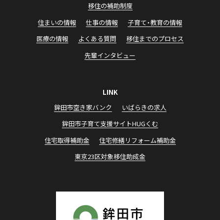
移住の補助制度
住まいの情報
仕事の情報
子育て・教育の情報
医療の情報
よくある質問
移住までのプロセス
先輩インタビュー
LINK
鉾田市空き家バンク
いばらきの求⼈
鉾⽥市⼦育て⽀援サイトHUGくむ
住宅取得補助⾦
住宅修繕リフォーム補助⾦
東京23区対象移住助成⾦