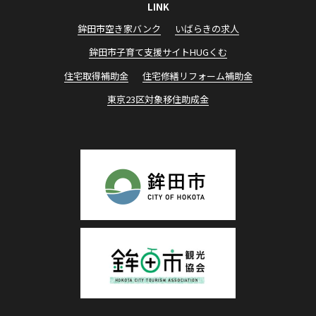
LINK
鉾田市空き家バンク
いばらきの求⼈
鉾⽥市⼦育て⽀援サイトHUGくむ
住宅取得補助⾦
住宅修繕リフォーム補助⾦
東京23区対象移住助成⾦