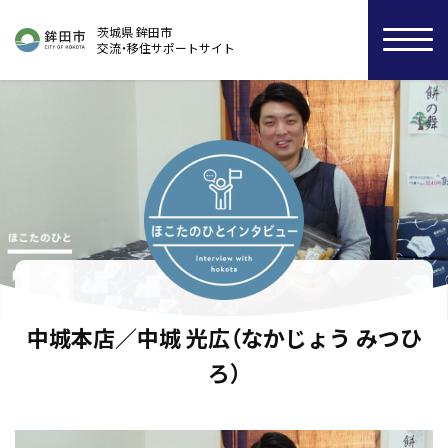
茨城県 鉾田市
交流・移住サポートサイト
中城本店／中城 光広（なかじょう みつひ
ろ）