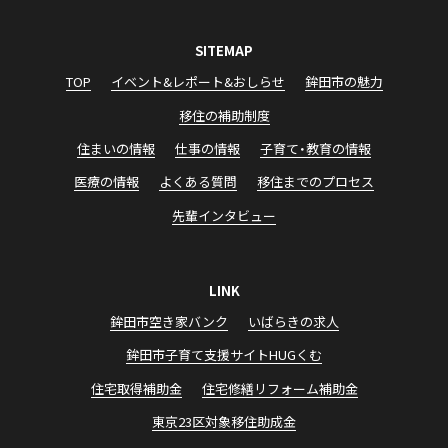
SITEMAP
TOP
イベント&レポート&おしらせ
鉾田市の魅力
移住の補助制度
住まいの情報
仕事の情報
子育て・教育の情報
医療の情報
よくある質問
移住までのプロセス
先輩インタビュー
LINK
鉾田市空き家バンク
いばらきの求⼈
鉾⽥市⼦育て⽀援サイトHUGくむ
住宅取得補助⾦
住宅修繕リフォーム補助⾦
東京23区対象移住助成⾦