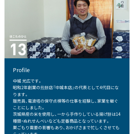
Profile
中城 光広です。
昭和2年創業の
店『中城本店』の代表として4代目にな
煎餅
ります。
販売員、電波塔の保守点検等の仕事を経験し、家業を継ぐ
ことにしました。
茨城県産の米を使用し、一から手作りしている揚げ
は14
餅
種類・ぬれせんべいなども定番商品となっています。
巣ごもり需要の影響もあり、おかげさまで忙しくさせても